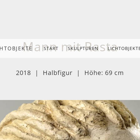
Mann mit Rasta
CHTOBJEKTE
START
SKULPTUREN
LICHTOBJEKT
2018
|
Halbfigur
|
Höhe: 69 cm